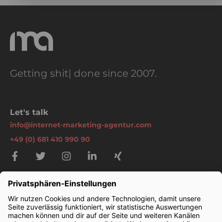
Getting
d
|
done since 2007.
Let's talk
info@internet-marketing-agentur.com
+49 (0) 681 410 990 90
Themen
SEO Agentur
Google Ads Agentur