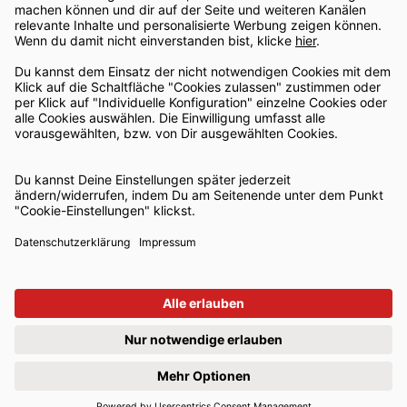
Google Ads Agentur
Meta Ads Agentur
LinkedIn Ads Agentur
Content Marketing Agentur
Webdesign Agentur
WordPress Agentur
Matomo Agentur
Social Recruiting 🚀
IMA
Agentur
Kunden
Karriere
Kontakt
IMA GmbH – Marketing & Consulting • Heinrich-Barth-Straße 17 •
66115 Saarbrücken
Datenschutz
·
Impressum
·
Cookie-Einstellungen