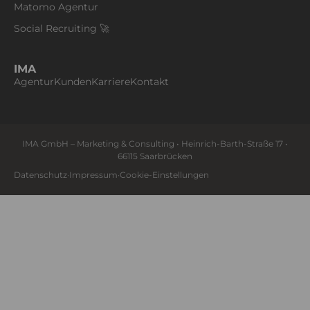
Matomo Agentur
Social Recruiting 🚀
IMA
Agentur
Kunden
Karriere
Kontakt
IMA GmbH – Marketing & Consulting • Heinrich-Barth-Straße 17 •
66115 Saarbrücken
Datenschutz
·
Impressum
·
Cookie-Einstellungen