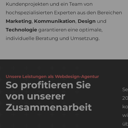
Kundenprojekten und ein Team von
hochspezialisierten Experten aus den Bereichen
Marketing
,
Kommunikation
,
Design
und
Technologie
garantieren eine optimale,
individuelle Beratung und Umsetzung.
Unsere Leistungen als Webdesign-Agentur
So profitieren Sie
Se
von unserer
2
Zusammenarbeit
k
wi
üb