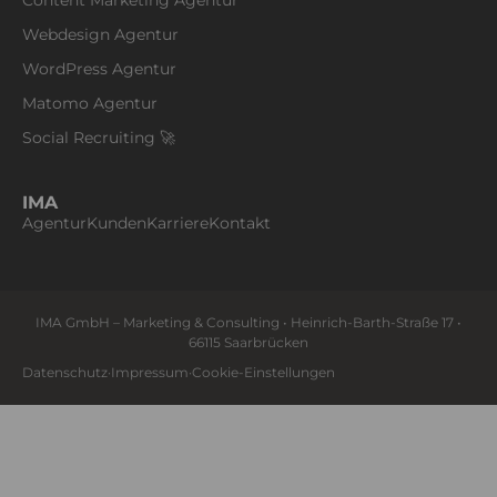
Content Marketing Agentur
Webdesign Agentur
WordPress Agentur
Matomo Agentur
Social Recruiting 🚀
IMA
Agentur
Kunden
Karriere
Kontakt
IMA GmbH – Marketing & Consulting • Heinrich-Barth-Straße 17 •
66115 Saarbrücken
Datenschutz
·
Impressum
·
Cookie-Einstellungen